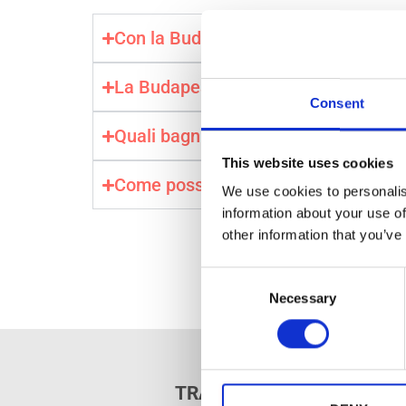
Con la Budapest Card il trasporto pu
La Budapest Card include il trasferi
Consent
Quali bagni termali sono inclusi gra
This website uses cookies
Come posso attivare la mia Budape
We use cookies to personalis
information about your use of
other information that you’ve
C
Necessary
o
n
s
e
n
TRASPORTO PUBBLICO G