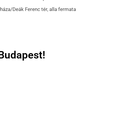
háza/Deák Ferenc tér, alla fermata
a Budapest!