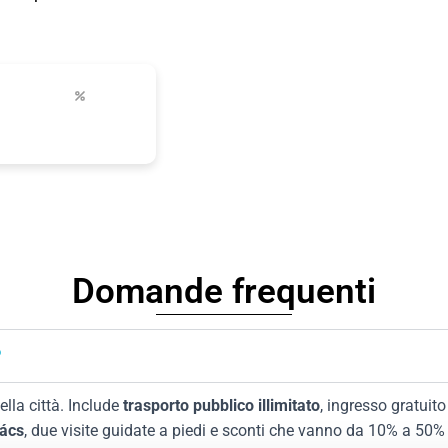
fino a 50%
oni
sconti città
Domande frequenti
?
ella città. Include
trasporto pubblico illimitato
, ingresso gratuit
ács
, due visite guidate a piedi e sconti che vanno da 10% a 50% su