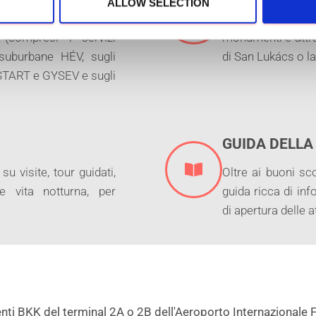
ALLOW SELECTION
linee di tram, filobus,
Ingresso gratuito 
(compresi i servizi
monumenti e attra
e suburbane HÉV, sugli
di San Lukács o la
-START e GYSEV e sugli
GUIDA DELLA
 visite, tour guidati,
Oltre ai buoni sc
 e vita notturna, per
guida ricca di info
di apertura delle a
nti BKK del terminal 2A o 2B dell'Aeroporto Internazionale 