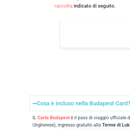
raccolta
indicato di seguito.
24-96 ore
+30
trasporto illimitato
principali attrazi
Cosa è incluso nella Budapest Card
IL
Carta Budapest
è il pass di viaggio ufficiale d
Ungherese), ingresso gratuito alla
Terme di Luk