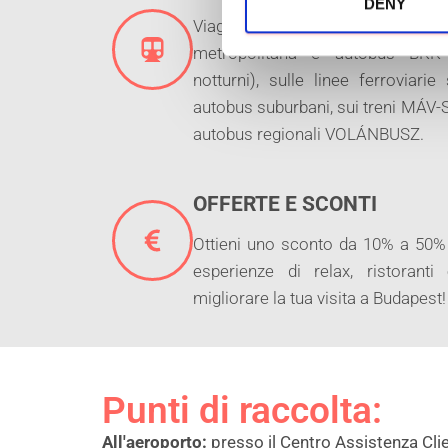
t
DENY
Viaggi gratuiti e illimitati sulle 
S
e
metropolitana e autobus BKK 
l
notturni), sulle linee ferroviari
e
autobus suburbani, sui treni MÁV
c
autobus regionali VOLÁNBUSZ.
t
i
o
OFFERTE E SCONTI
n
Ottieni uno sconto da 10% a 50% su
esperienze di relax, ristoranti
migliorare la tua visita a Budapest!
Punti di raccolta:
All'aeroporto:
presso il Centro Assistenza Clie