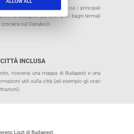
ALLOW ALL
a +30 luoghi di interesse, tra cui i principali
zioni di Budapest (ad esempio i bagni termali
 crociera sul Danubio)!
 CITTÀ INCLUSA
onto, riceverai una mappa di Budapest e una
rmazioni utili sulla città (ad esempio gli orari
ttrazioni).
Ferenc Liszt di Budapest.