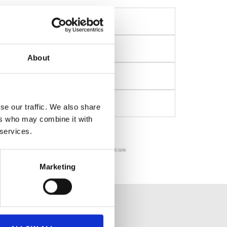
About
se our traffic. We also share
ers who may combine it with
Richiedi la tua Budapest Card →
 services.
⚡️ Conferma immediata e mobile. City Pass ufficiale
Marketing
RAZIONI GRATUITI