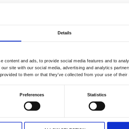
bblico è gratuito?
mento da/per l'aeroporto?
Details
tuitamente con la tessera?
st Card?
e content and ads, to provide social media features and to analy
 our site with our social media, advertising and analytics partn
 provided to them or that they’ve collected from your use of their
Preferences
Statistics
RATUITO
MUSEI E ATT