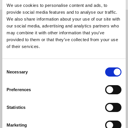
We use cookies to personalise content and ads, to
provide social media features and to analyse our traffic.
We also share information about your use of our site with
our social media, advertising and analytics partners who
may combine it with other information that you’ve
provided to them or that they’ve collected from your use
of their services.
TRANSPORTS PUBLICS GRATUITS
C
Voyages gratuits et illimités sur les lignes de
Necessary
o
tramway, de trolleybus, de métro et de bus BKK
n
(y compris les services de nuit), les lignes de
s
Preferences
train de banlieue HÉV, les bus de banlieue, les
e
trains MÁV-START et GYSEV et les bus
n
régionaux VOLÁNBUSZ.
t
Statistics
S
e
Marketing
l