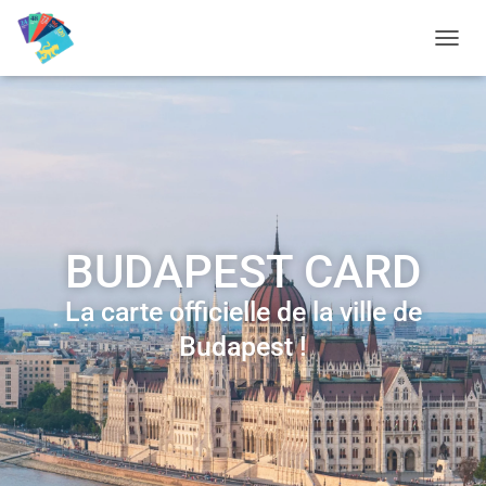
D
É
P
L
I
E
R
L
A
N
BUDAPEST CARD
A
V
I
La carte officielle de la ville de
G
Budapest !
A
T
I
O
N