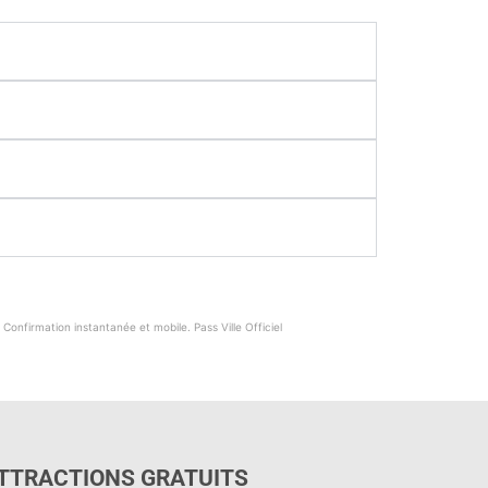
Obtenez votre Budapest Card →
️ Confirmation instantanée et mobile. Pass Ville Officiel
TTRACTIONS GRATUITS