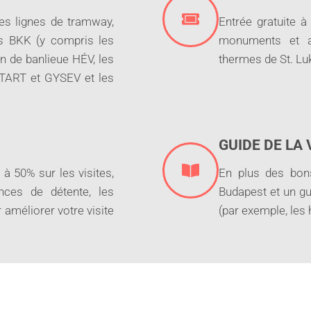
les lignes de tramway,
Entrée gratuite à
us BKK (y compris les
monuments et at
ain de banlieue HÉV, les
thermes de St. Luk
START et GYSEV et les
GUIDE DE LA 
à 50% sur les visites,
En plus des bon
ences de détente, les
Budapest et un gu
r améliorer votre visite
(par exemple, les 