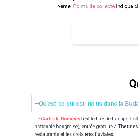
vente.
Points de collecte
indiqué c
24-96h
+30
transport illimité
principales attracti
Q
Qu’est-ce qui est inclus dans la Bud
Le
Carte de Budapest
est le titre de transport of
nationale hongroise), entrée gratuite à
Thermes
restaurants et les croisières fluviales.