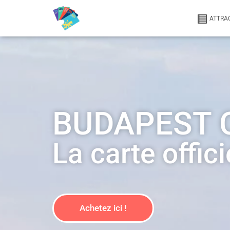
ATTRA
BUDAPEST 
La carte offici
Achetez ici !