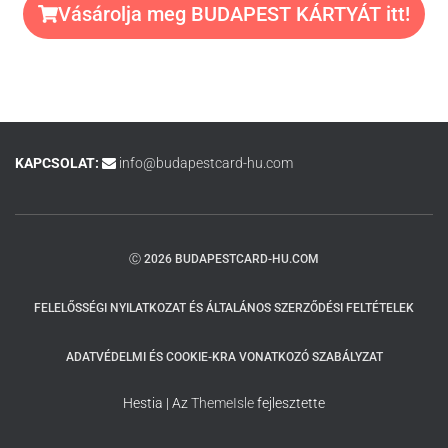
Vásárolja meg BUDAPEST KÁRTYÁT itt!
KAPCSOLAT:
info@budapestcard-hu.com
Ⓒ 2026 BUDAPESTCARD-HU.COM
FELELŐSSÉGI NYILATKOZAT ÉS ÁLTALÁNOS SZERZŐDÉSI FELTÉTELEK
ADATVÉDELMI ÉS COOKIE-KRA VONATKOZÓ SZABÁLYZAT
Hestia | Az
ThemeIsle
fejlesztette