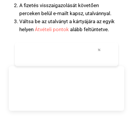
A fizetés visszaigazolását követően
perceken belül e-mailt kapsz, utalvánnyal.
Váltsa be az utalványt a kártyájára az egyik
helyen
Átvételi pontok
alább feltüntetve.
24-96 óra
+30
akár 50%-ig
korlátlan szállítás
legfontosabb látnivalók
városi kedvezmények