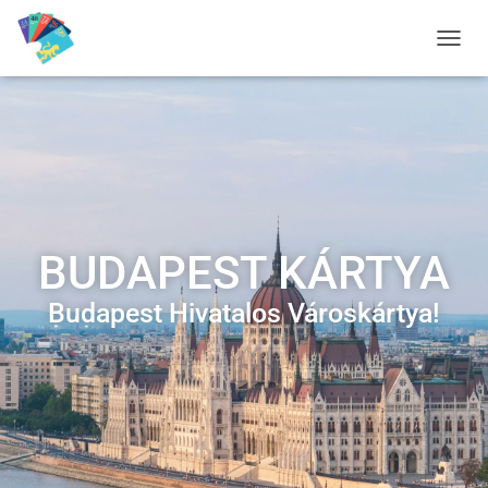
K
A
P
C
S
O
L
J
A
B
BUDAPEST KÁRTYA
E
A
N
Budapest Hivatalos Városkártya!
A
V
I
G
Á
C
I
Ó