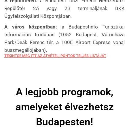
A repülőtéren:
a Budapest Liszt Ferenc Nemzetközi
Repülőtér 2A vagy 2B termináljának BKK
Ügyfélszolgálati Központjában.
A város központban:
a Budapestinfo Turisztikai
Információs Irodában (1052 Budapest, Városháza
Park/Deák Ferenc tér, a 100E Airport Express vonal
buszmegállójában).
TEKINTSE MEG ITT AZ ÁTVÉTELI PONTOK TELJES LISTÁJÁT
A legjobb programok,
amelyeket élvezhetsz
Budapesten!