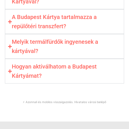
Kártyával?
A Budapest Kártya tartalmazza a
repülőtéri transzfert?
Melyik termálfürdők ingyenesek a
kártyával?
Hogyan aktiválhatom a Budapest
Kártyámat?
Szerezd meg a Budapest Kártyádat →
⚡️ Azonnali és mobilos visszaigazolás. Hivatalos városi belépő