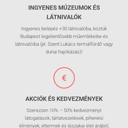
INGYENES MÚZEUMOK ÉS
LÁTNIVALÓK
Ingyenes belépés +30 látnivalóba, köztük
Budapest legjelentősebb műemlékeibe és
látnivalóiba (pl. Szent Lukács termálfürdő vagy
dunai hajókázás)!
AKCIÓK ÉS KEDVEZMÉNYEK
Szerezzen 10% – 50% kedvezményt
látogatások, tárlatvezetések, pihenési
élmények, éttermek és éjszakai élet árából,