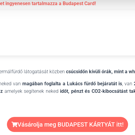
et ingyenesen tartalmazza a Budapest Card!
termálfürdő látogatását közben
csúcsidőn kívüli órák, mint a w
h
neked van
magában foglalta a Lukács fürdő bejáratát is
, van
az
amelyek segítenek neked
időt, pénzt és CO2-kibocsátást ta
Vásárolja meg BUDAPEST KÁRTYÁT itt!