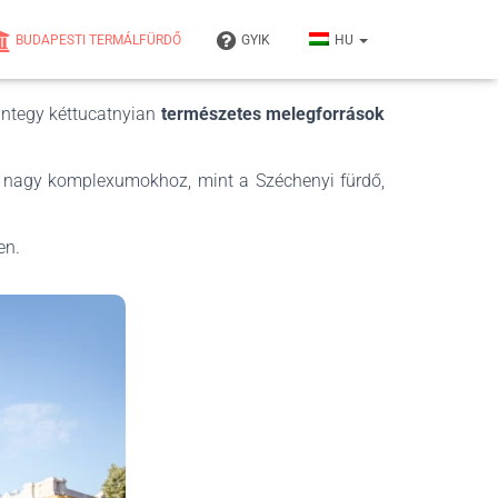
BUDAPESTI TERMÁLFÜRDŐ
GYIK
HU
integy kéttucatnyian
természetes melegforrások
n nagy komplexumokhoz, mint a Széchenyi fürdő,
en.