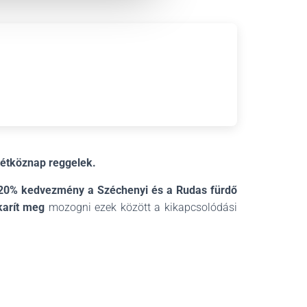
étköznap reggelek.
20% kedvezmény a Széchenyi és a Rudas fürdő
karít meg
mozogni ezek között a kikapcsolódási