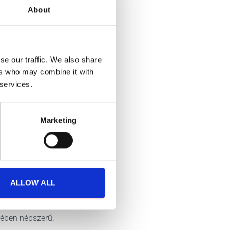
About
nt snack és koktél
.
se our traffic. We also share
ers who may combine it with
 services.
Marketing
verékét kínálják.
ALLOW ALL
rében népszerű.