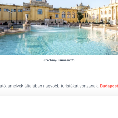
Széchenyi Termálfürdő
ható, amelyek általában nagyobb turistákat vonzanak.
Budapest
és legnagyobb termálfürdő-komplexuma
. Impozáns építészete,
a szaunák és a masszázsszolgáltatások, a turisták kedvenc hel