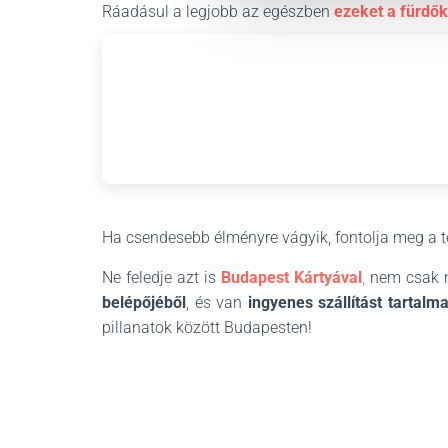
e
Ráadásul a legjobb az egészben
ezeket a fürdők
c
t
i
o
n
Ha csendesebb élményre vágyik, fontolja meg a 
Ne feledje azt is
Budapest Kártyával
,
nem csak 
belépőjéből
, és van
ingyenes szállítást tartalm
pillanatok között Budapesten!