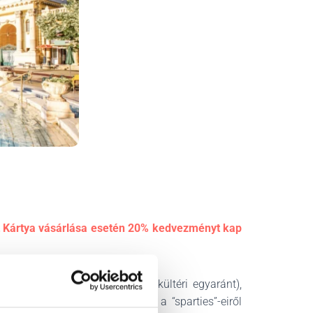
 Kártya vásárlása esetén 20% kedvezményt kap
 számos medencéje (beltéri és kültéri egyaránt),
yévé teszik. Hétvégi estéken a “sparties”-eiről