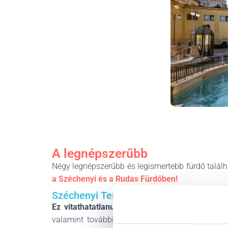
A legnépszerűbb
Négy legnépszerűbb és legismertebb fürdő talál
a Széchenyi és a Rudas Fürdőben!
Széchenyi Termálfürdő
Ez vitathatatlanul Budapest legikonikusabb 
valamint további szolgáltatásai, mint például 