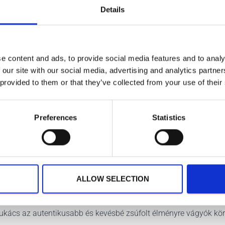
Details
:
normál belépőjegy
, vagy a
teljes élmény a Pálmaházzal, valami
e content and ads, to provide social media features and to analy
 our site with our social media, advertising and analytics partn
 provided to them or that they’ve collected from your use of their
Preferences
Statistics
ományos török fürdők és a modern létesítmények egyedülálló ke
ence a helyszín egyik fő pozitívuma.
ALLOW SELECTION
 Lukács az autentikusabb és kevésbé zsúfolt élményre vágyók kö