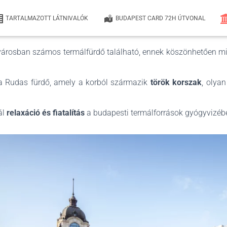
BUDAPESTI TERMÁLFÜRDŐ
TARTALMAZOTT LÁTNIVALÓK
BUDAPEST CARD 72H ÚTVONAL
 városban számos termálfürdő található, ennek köszönhetően m
 Rudas fürdő, amely a korból származik
török korszak
, olya
ál
relaxáció és fiatalítás
a budapesti termálforrások gyógyvizéb