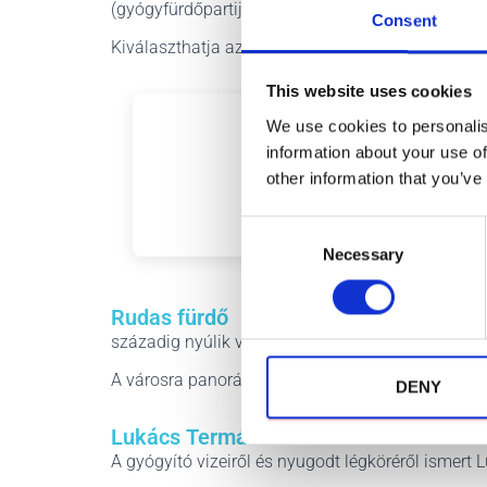
(gyógyfürdőpartijairól) is ismert.
Consent
Kiválaszthatja az Önnek jobban megfelelő jegyet
This website uses cookies
We use cookies to personalis
information about your use of
other information that you’ve
C
Necessary
o
n
s
Rudas fürdő
e
századig nyúlik vissza,
Rudas Termálfürdő
A hagy
n
A városra panorámás kilátást nyújtó tetőtéri med
t
DENY
S
Lukács Termálfürdő
e
A gyógyító vizeiről és nyugodt légköréről ismert
l