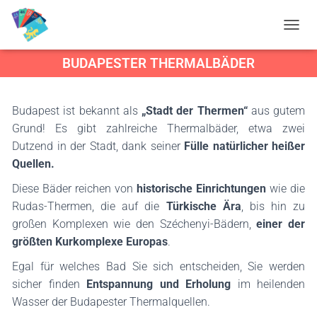
N
A
BUDAPESTER THERMALBÄDER
V
I
G
A
Budapest ist bekannt als
„Stadt der Thermen“
aus gutem
T
Grund! Es gibt zahlreiche Thermalbäder, etwa zwei
I
O
Dutzend in der Stadt, dank seiner
Fülle natürlicher heißer
N
Quellen.
U
M
Diese Bäder reichen von
historische Einrichtungen
wie die
S
Rudas-Thermen, die auf die
Türkische Ära
, bis hin zu
C
großen Komplexen wie den Széchenyi-Bädern,
einer der
H
A
größten Kurkomplexe Europas
.
L
T
Egal für welches Bad Sie sich entscheiden, Sie werden
E
sicher finden
Entspannung und Erholung
im heilenden
N
Wasser der Budapester Thermalquellen.