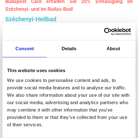
Budapest Card erhalten Sie 20% Ermäßigung im
Széchenyi- und im Rudas-Bad!
Széchenyi-Heilbad
Dies ist wohl der bekannteste und größte
Thermalbadkomplex in Budapest.
. Seine prachtvolle
Architektur, die zahlreichen Pools (sowohl drinnen als auch
Consent
Details
About
draußen) und zusätzliche Einrichtungen wie Saunen und
Massageangebote machen es zu einer Top-Adresse für
Touristen. Es ist außerdem bekannt für seine “Spa-Partys”
This website uses cookies
an Wochenendabenden.
We use cookies to personalise content and ads, to
Sie können das Ticket auswählen, das Ihren Vorlieben
provide social media features and to analyse our traffic.
besser entspricht: das
reguläre Eintrittskarte
, oder die
We also share information about your use of our site with
Komplettes Erlebnis mit Palmenhaus plus Snack und
our social media, advertising and analytics partners who
Cocktail
.
may combine it with other information that you’ve
provided to them or that they’ve collected from your use
of their services.