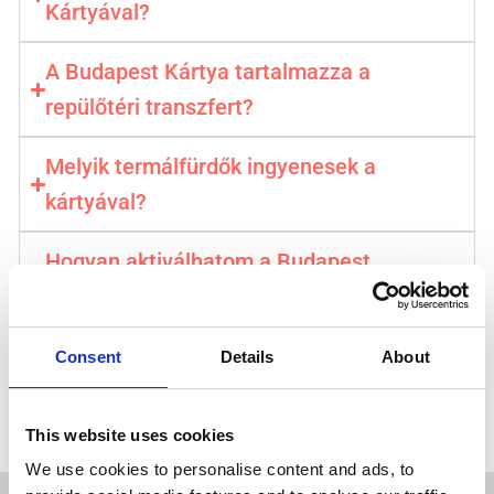
Kártyával?
A Budapest Kártya tartalmazza a
repülőtéri transzfert?
Melyik termálfürdők ingyenesek a
kártyával?
Hogyan aktiválhatom a Budapest
Kártyámat?
Szerezd meg a Budapest Kártyádat →
Consent
Details
About
⚡️ Azonnali és mobilos visszaigazolás. Hivatalos városi belépő
This website uses cookies
We use cookies to personalise content and ads, to