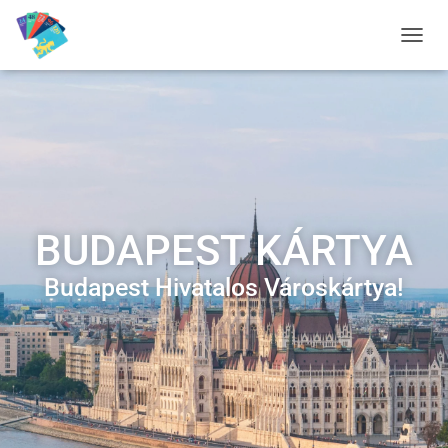
K
A
P
C
S
O
L
J
A
B
BUDAPEST KÁRTYA
E
A
N
Budapest Hivatalos Városkártya!
A
V
I
G
Á
C
I
Ó