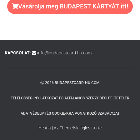
Vásárolja meg BUDAPEST KÁRTYÁT itt!
KAPCSOLAT:
info@budapestcard-hu.com
Ⓒ 2026 BUDAPESTCARD-HU.COM
FELELŐSSÉGI NYILATKOZAT ÉS ÁLTALÁNOS SZERZŐDÉSI FELTÉTELEK
ADATVÉDELMI ÉS COOKIE-KRA VONATKOZÓ SZABÁLYZAT
Hestia | Az
ThemeIsle
fejlesztette