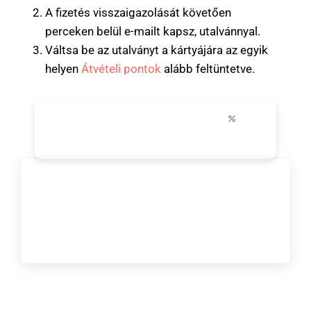
A fizetés visszaigazolását követően
perceken belül e-mailt kapsz, utalvánnyal.
Váltsa be az utalványt a kártyájára az egyik
helyen
Átvételi pontok
alább feltüntetve.
24-96 óra
+30
akár 50%-ig
korlátlan szállítás
legfontosabb látnivalók
városi kedvezmények