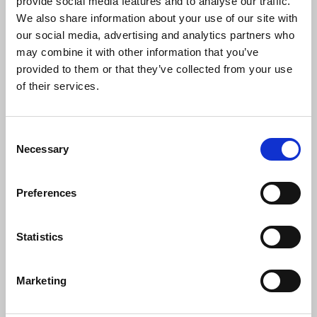
provide social media features and to analyse our traffic.
We also share information about your use of our site with
our social media, advertising and analytics partners who
may combine it with other information that you’ve
provided to them or that they’ve collected from your use
of their services.
INGYENES TÖMEGKÖZLEKEDÉS
Ingyenes korlátlan utazás a BKK villamos-,
C
trolibusz-, metró- és autóbuszvonalakon
Necessary
o
(éjszakai járatok is), HÉV elővárosi vonalakon,
n
elővárosi autóbuszokon, MÁV-START és
s
Preferences
e
GYSEV vonatokon, valamint a VOLÁNBUSZ
n
regionális járatain.
t
Statistics
S
e
Marketing
l
e