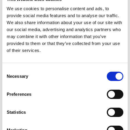
Sala Świętego Szczepana
We use cookies to personalise content and ads, to
Muzeum Sztuk Pięknych
provide social media features and to analyse our traffic.
Jaskinia Pál-völgyi
We also share information about your use of our site with
Rejs po Dunaju
our social media, advertising and analytics partners who
may combine it with other information that you’ve
provided to them or that they’ve collected from your use
☞ Sprawdź
Tutaj
Pełna lista atrakcji i środków
of their services.
transportu objętych Kartą Budapest Card.
C
Wliczone transporty
Necessary
o
n
Usługi i zniżki
s
Preferences
e
n
t
Statistics
S
e