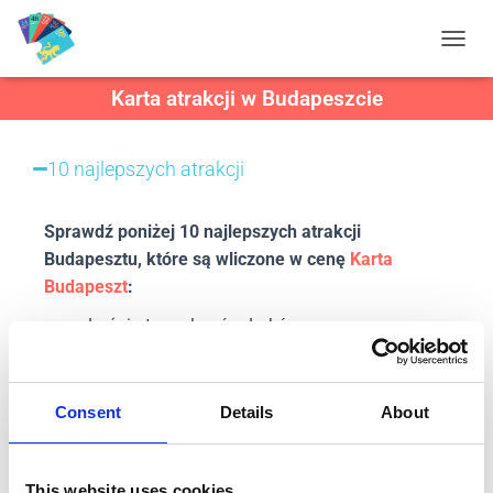
P
R
Karta atrakcji w Budapeszcie
Z
E
Ł
Ą
10 najlepszych atrakcji
C
Z
N
Sprawdź poniżej 10 najlepszych atrakcji
A
Budapesztu, które są wliczone w cenę
Karta
W
Budapeszt
:
I
G
Łaźnia termalna św. Lukácsa
A
C
Węgierska Galeria Narodowa
J
Węgierskie Muzeum Narodowe
Ę
Wyciąg krzesełkowy Zugliget
Consent
Details
About
Park Pamiątek
Muzeum Historii Budapesztu – Muzeum
Zamkowe
This website uses cookies