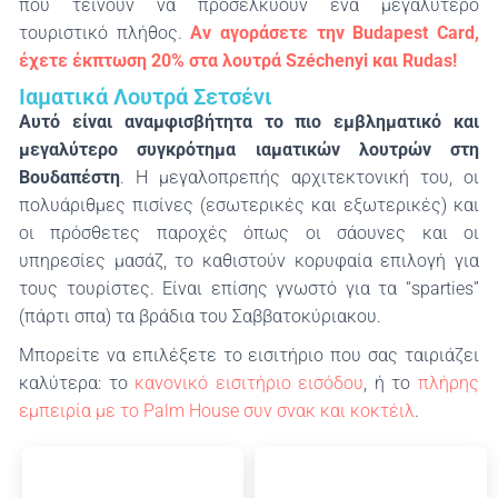
που τείνουν να προσελκύουν ένα μεγαλύτερο
τουριστικό πλήθος.
Αν αγοράσετε την Budapest Card,
έχετε έκπτωση 20% στα λουτρά Széchenyi και Rudas!
Ιαματικά Λουτρά Σετσένι
Αυτό είναι αναμφισβήτητα το πιο εμβληματικό και
μεγαλύτερο συγκρότημα ιαματικών λουτρών στη
Βουδαπέστη
. Η μεγαλοπρεπής αρχιτεκτονική του, οι
πολυάριθμες πισίνες (εσωτερικές και εξωτερικές) και
οι πρόσθετες παροχές όπως οι σάουνες και οι
υπηρεσίες μασάζ, το καθιστούν κορυφαία επιλογή για
τους τουρίστες. Είναι επίσης γνωστό για τα “sparties”
(πάρτι σπα) τα βράδια του Σαββατοκύριακου.
Μπορείτε να επιλέξετε το εισιτήριο που σας ταιριάζει
καλύτερα: το
κανονικό εισιτήριο εισόδου
, ή το
πλήρης
εμπειρία με το Palm House συν σνακ και κοκτέιλ
.