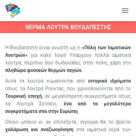
Ε
Ν
ΘΕΡΜΆ ΛΟΥΤΡΆ ΒΟΥΔΑΠΈΣΤΗΣ
Α
Λ
Λ
Α
Η Βουδαπέστη είναι γνωστή ως η
«Πόλη των Ιαματικών
Γ
Λουτρών»
για καλό λόγο! Υπάρχουν πολλά ιαματικά
Ή
Π
λουτρά, περίπου δύο δωδεκάδες στην πόλη, χάρη στο
Λ
πληθώρα φυσικών θερμών πηγών.
Ο
Ή
Αυτά τα λουτρά κυμαίνονται από
ιστορικά ιδρύματα
Γ
όπως τα Λουτρά Ρούντας, που χρονολογούνται από το
Η
Τουρκική εποχή
, σε μεγαλοπρεπή συγκροτήματα όπως
Σ
Η
τα Λουτρά Σετσένι,
ένα από τα μεγαλύτερα
Σ
συγκροτήματα σπα στην Ευρώπη
.
Όποιο μπάνιο κι αν επιλέξετε, σίγουρα θα το βρείτε
χαλάρωση και αναζωογόνηση
στα ιαματικά νερά των